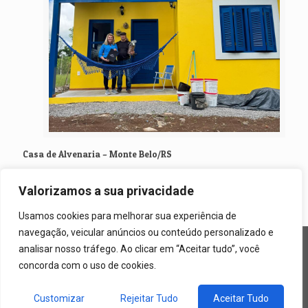
Casa de Alvenaria – Monte Belo/RS
Valorizamos a sua privacidade
Read more
Usamos cookies para melhorar sua experiência de
navegação, veicular anúncios ou conteúdo personalizado e
analisar nosso tráfego. Ao clicar em “Aceitar tudo”, você
concorda com o uso de cookies.
© 2026 Especialista em Casas. All Rights Reserved. Desenvolvido
Customizar
Rejeitar Tudo
Aceitar Tudo
por Luis Hoffmann.